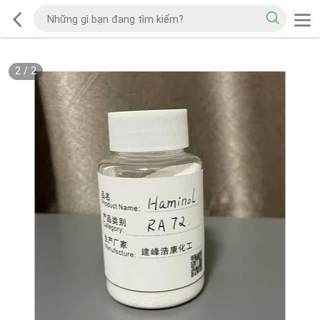
2
/
2