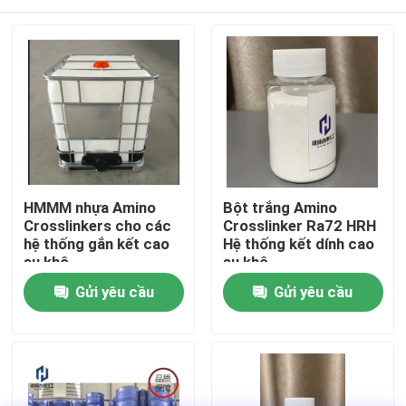
HMMM nhựa Amino
Bột trắng Amino
Crosslinkers cho các
Crosslinker Ra72 HRH
hệ thống gắn kết cao
Hệ thống kết dính cao
su khô
su khô
Nhà
Gửi yêu cầu
Gửi yêu cầu
Sản phẩm
Video