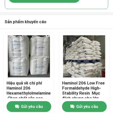
Sản phẩm khuyến cáo
Nhà
Hiệu quả về chi phí
Haminol 206 Low Free
Haminol 206
Formaldehyde High-
Hexamethylolmelamine
Stability Resin ️ Mục
Sản phẩm
️ Chọn chất rắn cao,
đích chung cho lớp
chi phí thấp cho lớp
phủ, thời gian sử dụng
Gửi yêu cầu
Gửi yêu cầu
phủ & chất keo
dài
Video