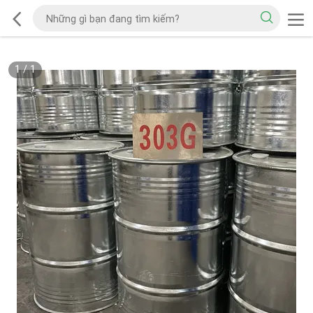
1
/
1